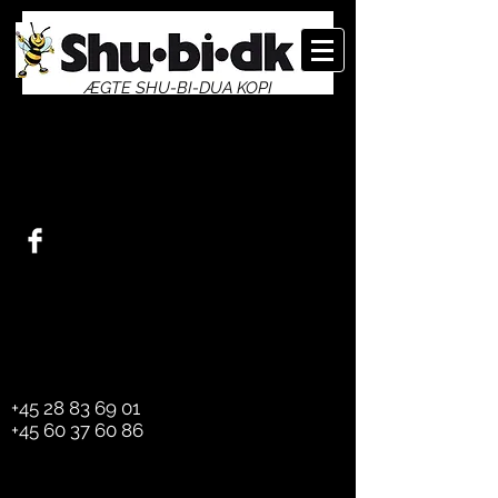
ÆGTE SHU-BI-DUA KOPI
info@shubi.dk
jm@bookinghuset.dk
+45 28 83 69 01
+45 60 37 60 86